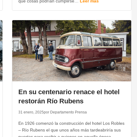
qué cosas podrían cumplirse…
Leer más
En su centenario renace el hotel
restorán Río Rubens
31 enero, 2025
por Departamento Prensa
En 1926 comenzó la construcción del hotel Los Robles
– Río Rubens el que unos años más tardeabriría sus
puertas para recibir a quienes en aquella época