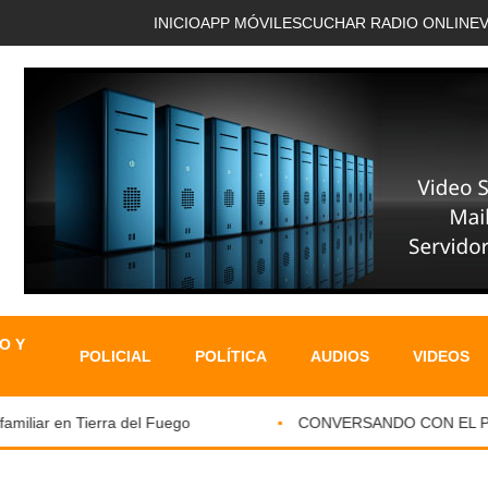
INICIO
APP MÓVIL
ESCUCHAR RADIO ONLINE
O Y
POLICIAL
POLÍTICA
AUDIOS
VIDEOS
liar en Tierra del Fuego
CONVERSANDO CON EL PARKI