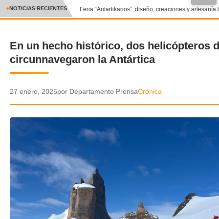
●
NOTICIAS RECIENTES
Feria “Antartikanos”: diseño, creaciones y artesanía 
CRÓNICA
En un hecho histórico, dos helicópteros
✕
DEPORTES
circunnavegaron la Antártica
ENTRETENIMIENTO Y CULTURA
POLICIAL
27 enero, 2025
por Departamento Prensa
Crónica
POLÍTICA
AUDIOS
VIDEOS
GALERIA DE FOTOS
APP MÓVIL