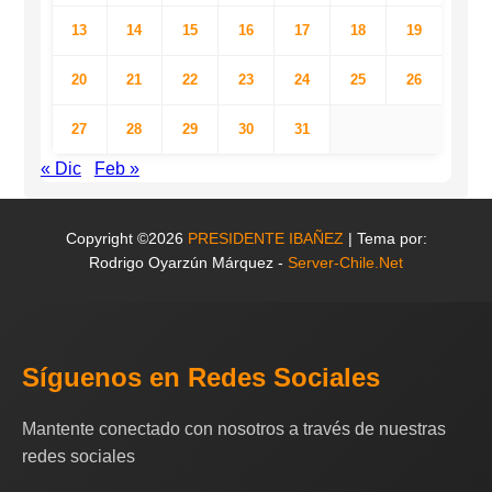
13
14
15
16
17
18
19
20
21
22
23
24
25
26
27
28
29
30
31
« Dic
Feb »
Copyright ©2026
PRESIDENTE IBAÑEZ
| Tema por:
Rodrigo Oyarzún Márquez -
Server-Chile.Net
Síguenos en Redes Sociales
Mantente conectado con nosotros a través de nuestras
redes sociales