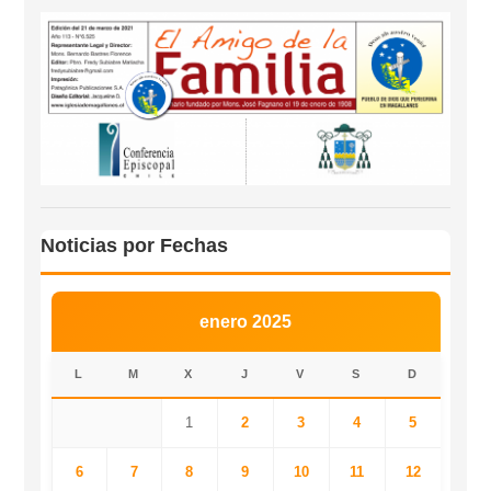
Noticias por Fechas
enero 2025
L
M
X
J
V
S
D
1
2
3
4
5
6
7
8
9
10
11
12