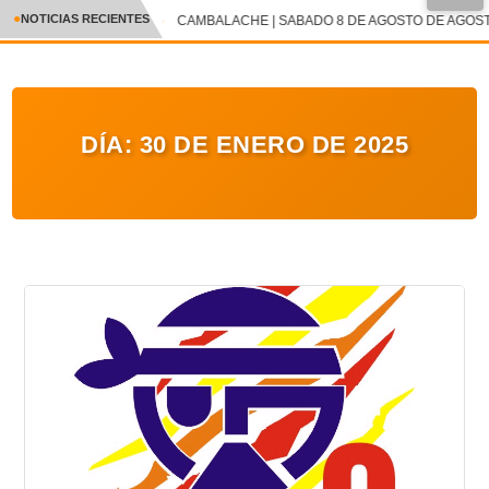
●
NOTICIAS RECIENTES
CAMBALACHE | SABADO 8 DE AGOSTO DE AGOSTO
CRÓNICA
✕
DEPORTES
DÍA:
30 DE ENERO DE 2025
ENTRETENIMIENTO Y CULTURA
POLICIAL
POLÍTICA
AUDIOS
VIDEOS
GALERIA DE FOTOS
APP MÓVIL