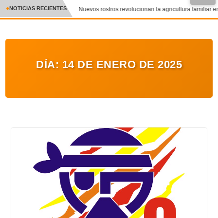
NOTICIAS RECIENTES
Nuevos rostros revolucionan la agricultura familiar en
CRÓNICA
✕
DEPORTES
DÍA:
14 DE ENERO DE 2025
ENTRETENIMIENTO Y CULTURA
POLICIAL
POLÍTICA
AUDIOS
VIDEOS
GALERIA DE FOTOS
APP MÓVIL