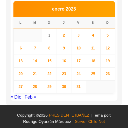
enero 2025
L
M
X
J
V
S
D
1
2
3
4
5
6
7
8
9
10
11
12
13
14
15
16
17
18
19
20
21
22
23
24
25
26
27
28
29
30
31
« Dic
Feb »
Copyright ©2026
PRESIDENTE IBAÑEZ
| Tema por:
Rodrigo Oyarzún Márquez -
Server-Chile.Net