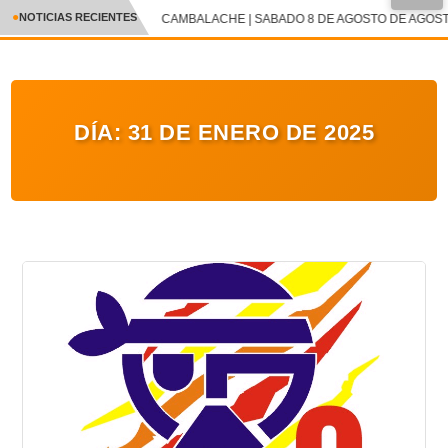
NOTICIAS RECIENTES
CAMBALACHE | SABADO 8 DE AGOSTO DE AGOSTO
CRÓNICA
✕
DEPORTES
DÍA:
31 DE ENERO DE 2025
ENTRETENIMIENTO Y CULTURA
POLICIAL
POLÍTICA
AUDIOS
VIDEOS
GALERIA DE FOTOS
APP MÓVIL