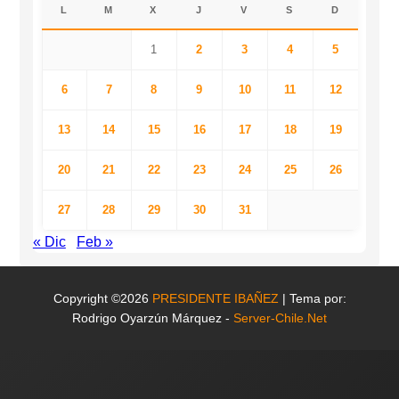
L
M
X
J
V
S
D
1
2
3
4
5
6
7
8
9
10
11
12
13
14
15
16
17
18
19
20
21
22
23
24
25
26
27
28
29
30
31
« Dic
Feb »
Copyright ©2026
PRESIDENTE IBAÑEZ
| Tema por:
Rodrigo Oyarzún Márquez -
Server-Chile.Net