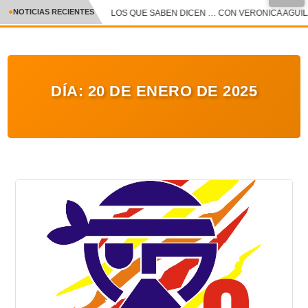
NOTICIAS RECIENTES
LOS QUE SABEN DICEN … CON VERONICA AGUILAR
CRÓNICA
✕
DEPORTES
DÍA:
20 DE ENERO DE 2025
ENTRETENIMIENTO Y CULTURA
POLICIAL
POLÍTICA
AUDIOS
VIDEOS
GALERIA DE FOTOS
APP MÓVIL