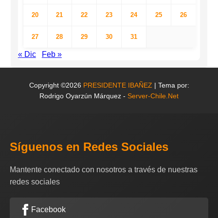
20
21
22
23
24
25
26
27
28
29
30
31
« Dic
Feb »
Copyright ©2026
PRESIDENTE IBAÑEZ
| Tema por:
Rodrigo Oyarzún Márquez -
Server-Chile.Net
Síguenos en Redes Sociales
Mantente conectado con nosotros a través de nuestras
redes sociales
Facebook