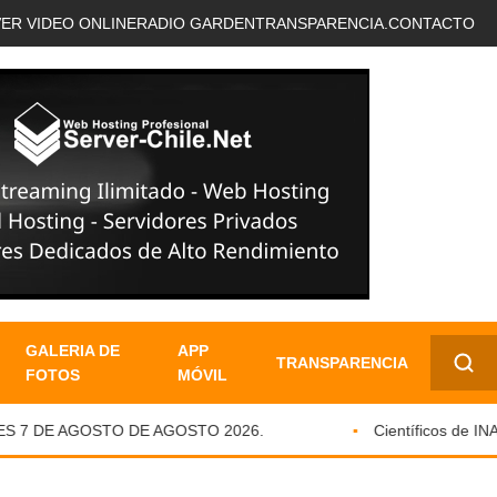
VER VIDEO ONLINE
RADIO GARDEN
TRANSPARENCIA.
CONTACTO
GALERIA DE
APP
TRANSPARENCIA
FOTOS
MÓVIL
✕
 7 DE AGOSTO DE AGOSTO 2026.
Científicos de INACH