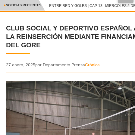
●
NOTICIAS RECIENTES
ENTRE RED Y GOLES | CAP. 13 | MIERCOLES 5 DE
CRÓNICA
CLUB SOCIAL Y DEPORTIVO ESPAÑOL
✕
DEPORTES
LA REINSERCIÓN MEDIANTE FINANCIA
ENTRETENIMIENTO Y CULTURA
DEL GORE
POLICIAL
27 enero, 2025
por Departamento Prensa
Crónica
POLÍTICA
AUDIOS
VIDEOS
GALERIA DE FOTOS
APP MÓVIL