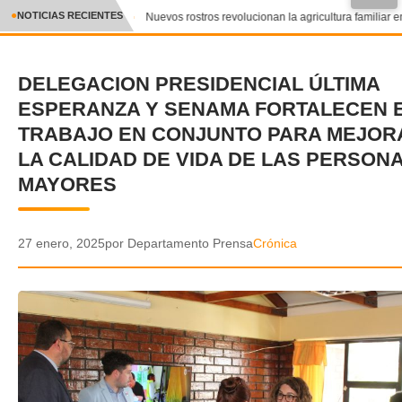
●
NOTICIAS RECIENTES
Nuevos rostros revolucionan la agricultura familiar en
CRÓNICA
DELEGACION PRESIDENCIAL ÚLTIMA
✕
DEPORTES
ESPERANZA Y SENAMA FORTALECEN 
ENTRETENIMIENTO Y CULTURA
TRABAJO EN CONJUNTO PARA MEJOR
LA CALIDAD DE VIDA DE LAS PERSON
POLICIAL
MAYORES
POLÍTICA
27 enero, 2025
por Departamento Prensa
Crónica
AUDIOS
VIDEOS
GALERIA DE FOTOS
APP MÓVIL