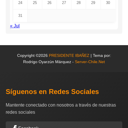
24
25
26
27
28
29
30
31
« Jul
Copyright ©2026
PRESIDENTE IBAÑEZ
| Tema por:
Rodrigo Oyarzún Márquez -
Server-Chile.Net
Síguenos en Redes Sociales
Mantente conectado con nosotros a través de nuestras
redes sociales