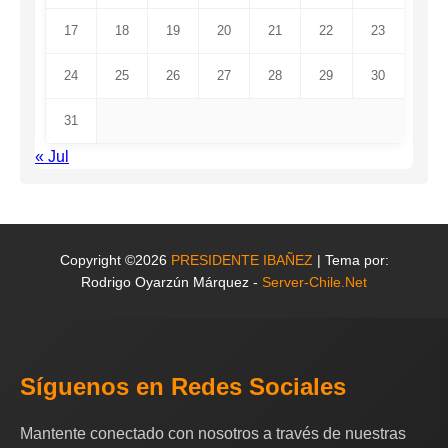
17
18
19
20
21
22
23
24
25
26
27
28
29
30
31
« Jul
Copyright ©2026
PRESIDENTE IBAÑEZ
| Tema por:
Rodrigo Oyarzún Márquez -
Server-Chile.Net
Síguenos en Redes Sociales
Mantente conectado con nosotros a través de nuestras