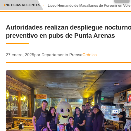
●
NOTICIAS RECIENTES
Liceo Hernando de Magallanes de Porvenir en Vóley
CRÓNICA
Autoridades realizan despliegue nocturn
✕
DEPORTES
preventivo en pubs de Punta Arenas
ENTRETENIMIENTO Y CULTURA
POLICIAL
27 enero, 2025
por Departamento Prensa
Crónica
POLÍTICA
AUDIOS
VIDEOS
GALERIA DE FOTOS
APP MÓVIL