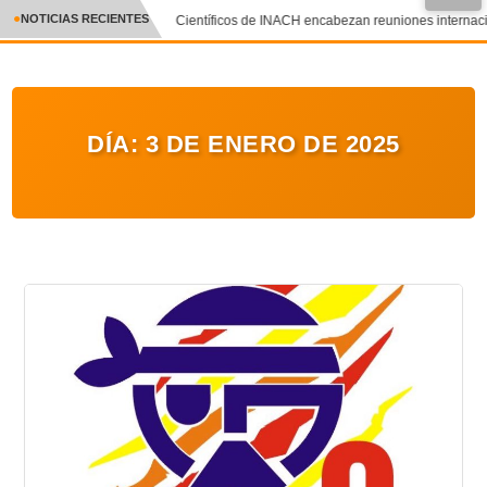
●
NOTICIAS RECIENTES
Científicos de INACH encabezan reuniones internacion
CRÓNICA
✕
DEPORTES
DÍA:
3 DE ENERO DE 2025
ENTRETENIMIENTO Y CULTURA
POLICIAL
POLÍTICA
AUDIOS
VIDEOS
GALERIA DE FOTOS
APP MÓVIL