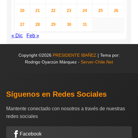
20
21
22
23
24
25
26
27
28
29
30
31
« Dic
Feb »
Copyright ©2026
PRESIDENTE IBAÑEZ
| Tema por:
Rodrigo Oyarzún Márquez -
Server-Chile.Net
Síguenos en Redes Sociales
Mantente conectado con nosotros a través de nuestras
redes sociales
Facebook