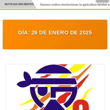
NOTICIAS RECIENTES
Nuevos rostros revolucionan la agricultura familiar e
CRÓNICA
✕
DEPORTES
DÍA:
26 DE ENERO DE 2025
ENTRETENIMIENTO Y CULTURA
POLICIAL
POLÍTICA
AUDIOS
VIDEOS
GALERIA DE FOTOS
APP MÓVIL