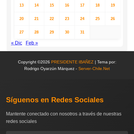
13
14
15
16
17
18
19
20
21
22
23
24
25
26
27
28
29
30
31
« Dic
Feb »
Copyright ©2026
PRESIDENTE IBAÑEZ
| Tema por:
Rodrigo Oyarzún Márquez -
Server-Chile.Net
Síguenos en Redes Sociales
Mantente conectado con nosotros a través de nuestras
redes sociales