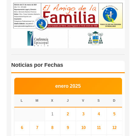
Noticias por Fechas
enero 2025
L
M
X
J
V
S
D
1
2
3
4
5
6
7
8
9
10
11
12