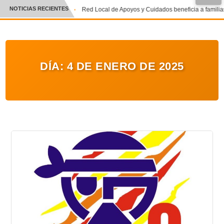
NOTICIAS RECIENTES
Red Local de Apoyos y Cuidados beneficia a familias
CRÓNICA
✕
DEPORTES
DÍA:
4 DE ENERO DE 2025
ENTRETENIMIENTO Y CULTURA
POLICIAL
POLÍTICA
AUDIOS
VIDEOS
GALERIA DE FOTOS
APP MÓVIL