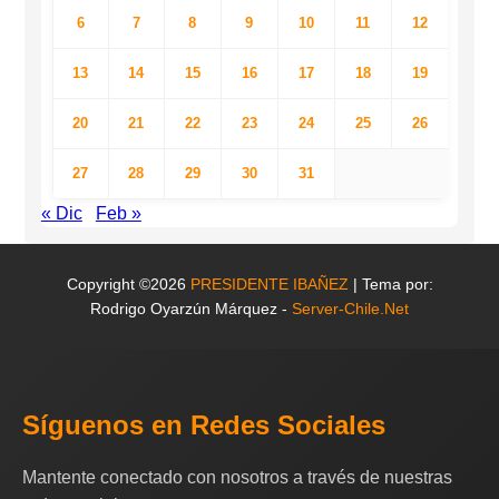
6
7
8
9
10
11
12
13
14
15
16
17
18
19
20
21
22
23
24
25
26
27
28
29
30
31
« Dic
Feb »
Copyright ©2026
PRESIDENTE IBAÑEZ
| Tema por:
Rodrigo Oyarzún Márquez -
Server-Chile.Net
Síguenos en Redes Sociales
Mantente conectado con nosotros a través de nuestras