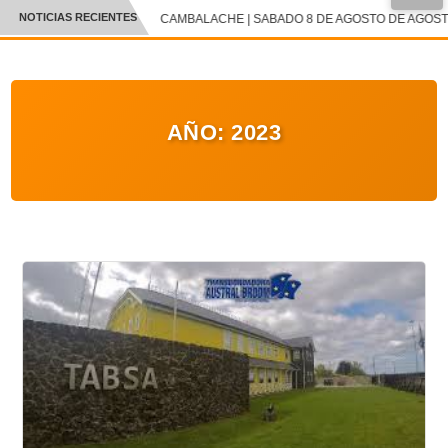
NOTICIAS RECIENTES
CAMBALACHE | SABADO 8 DE AGOSTO DE AGOSTO
CRÓNICA
✕
DEPORTES
AÑO:
2023
ENTRETENIMIENTO Y CULTURA
POLICIAL
POLÍTICA
AUDIOS
VIDEOS
GALERIA DE FOTOS
APP MÓVIL