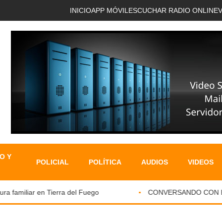
INICIO
APP MÓVIL
ESCUCHAR RADIO ONLINE
O Y
POLICIAL
POLÍTICA
AUDIOS
VIDEOS
 familiar en Tierra del Fuego
CONVERSANDO CON EL P