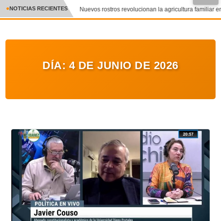
NOTICIAS RECIENTES
Nuevos rostros revolucionan la agricultura familiar en
CRÓNICA
✕
DEPORTES
DÍA:
4 DE JUNIO DE 2026
ENTRETENIMIENTO Y CULTURA
POLICIAL
POLÍTICA
AUDIOS
VIDEOS
GALERIA DE FOTOS
APP MÓVIL