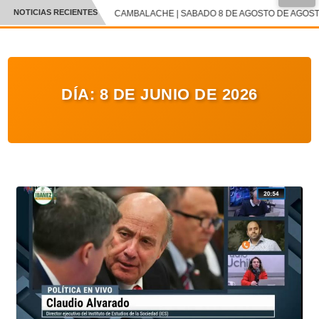
NOTICIAS RECIENTES
CAMBALACHE | SABADO 8 DE AGOSTO DE AGOSTO 
CRÓNICA
✕
DEPORTES
DÍA:
8 DE JUNIO DE 2026
ENTRETENIMIENTO Y CULTURA
POLICIAL
POLÍTICA
AUDIOS
VIDEOS
GALERIA DE FOTOS
APP MÓVIL