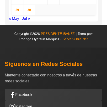
29
30
« May
Jul »
Copyright ©2026
PRESIDENTE IBAÑEZ
| Tema por:
Rodrigo Oyarzún Márquez -
Server-Chile.Net
Síguenos en Redes Sociales
Mantente conectado con nosotros a través de nuestras
redes sociales
Facebook
Instagram