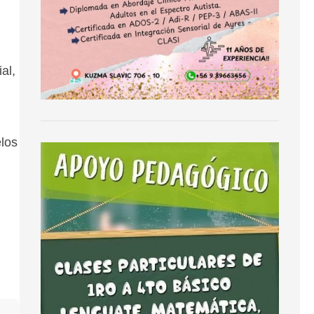
al,
elos