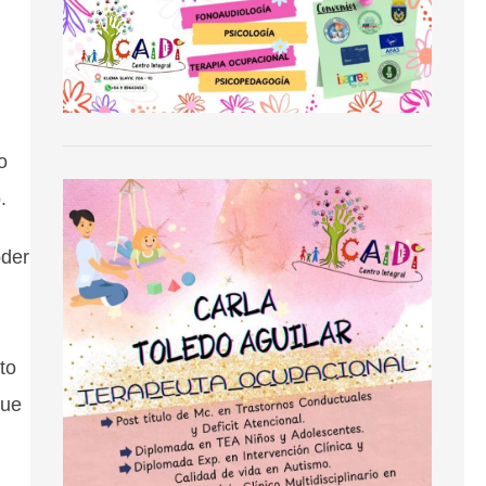
o
.
oder
to
que