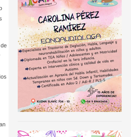
o
s
 de
r
ios
ran