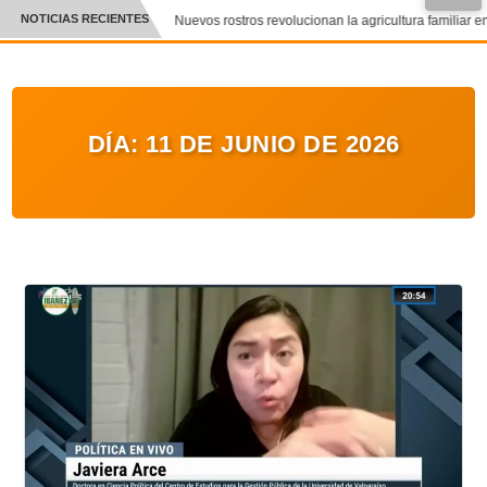
NOTICIAS RECIENTES
Nuevos rostros revolucionan la agricultura familiar en
CRÓNICA
✕
DEPORTES
DÍA:
11 DE JUNIO DE 2026
ENTRETENIMIENTO Y CULTURA
POLICIAL
POLÍTICA
AUDIOS
VIDEOS
GALERIA DE FOTOS
APP MÓVIL