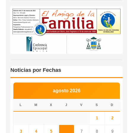
Noticias por Fechas
agosto 2026
L
M
X
J
V
S
D
1
2
3
4
5
6
7
8
9