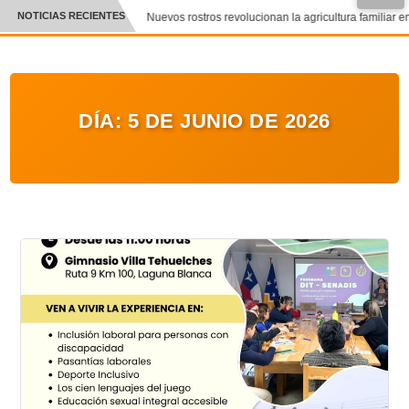
NOTICIAS RECIENTES
Nuevos rostros revolucionan la agricultura familiar en
CRÓNICA
✕
DEPORTES
DÍA:
5 DE JUNIO DE 2026
ENTRETENIMIENTO Y CULTURA
POLICIAL
POLÍTICA
AUDIOS
VIDEOS
GALERIA DE FOTOS
APP MÓVIL