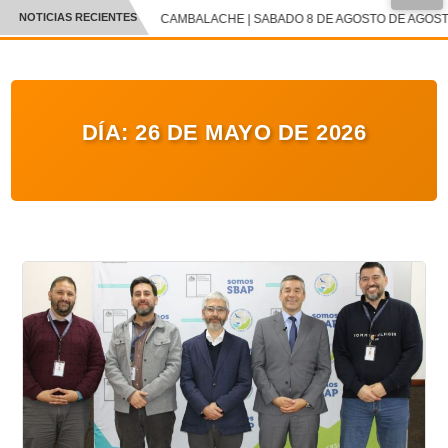
●
NOTICIAS RECIENTES
CAMBALACHE | SABADO 8 DE AGOSTO DE AGOSTO 
CRÓNICA
✕
DEPORTES
DÍA:
26 DE MAYO DE 2026
ENTRETENIMIENTO Y CULTURA
POLICIAL
POLÍTICA
AUDIOS
VIDEOS
GALERIA DE FOTOS
APP MÓVIL