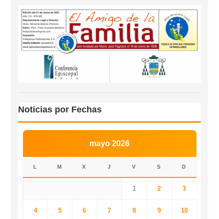
Noticias por Fechas
mayo 2026
L
M
X
J
V
S
D
1
2
3
4
5
6
7
8
9
10