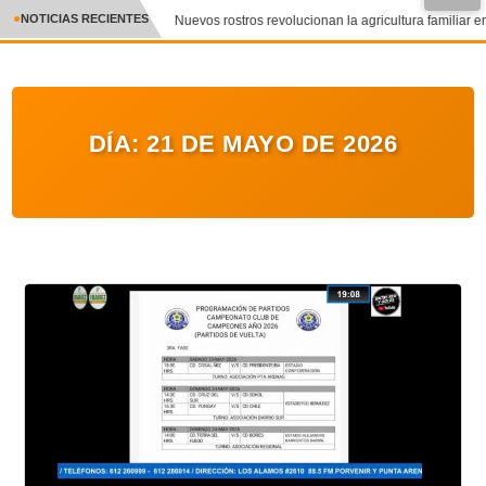
NOTICIAS RECIENTES
Nuevos rostros revolucionan la agricultura familiar en
CRÓNICA
✕
DEPORTES
DÍA:
21 DE MAYO DE 2026
ENTRETENIMIENTO Y CULTURA
POLICIAL
POLÍTICA
AUDIOS
VIDEOS
GALERIA DE FOTOS
APP MÓVIL