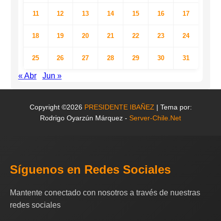
11
12
13
14
15
16
17
18
19
20
21
22
23
24
25
26
27
28
29
30
31
« Abr
Jun »
Copyright ©2026
PRESIDENTE IBAÑEZ
| Tema por:
Rodrigo Oyarzún Márquez -
Server-Chile.Net
Síguenos en Redes Sociales
Mantente conectado con nosotros a través de nuestras
redes sociales