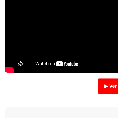
▶ Ver