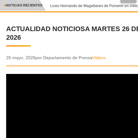
●
NOTICIAS RECIENTES
Liceo Hernando de Magallanes de Porvenir en Vóley
CRÓNICA
ACTUALIDAD NOTICIOSA MARTES 26 D
✕
DEPORTES
2026
ENTRETENIMIENTO Y CULTURA
POLICIAL
26 mayo, 2026
por Departamento de Prensa
Videos
POLÍTICA
AUDIOS
VIDEOS
GALERIA DE FOTOS
APP MÓVIL