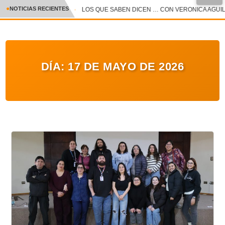
●
NOTICIAS RECIENTES
LOS QUE SABEN DICEN … CON VERONICA AGUILAR
CRÓNICA
✕
DEPORTES
DÍA:
17 DE MAYO DE 2026
ENTRETENIMIENTO Y CULTURA
POLICIAL
POLÍTICA
AUDIOS
VIDEOS
GALERIA DE FOTOS
APP MÓVIL