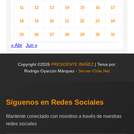
11
12
13
14
15
16
17
18
19
20
21
22
23
24
25
26
27
28
29
30
31
« Abr
Jun »
Copyright ©2026
PRESIDENTE IBAÑEZ
| Tema por:
Rodrigo Oyarzún Márquez -
Server-Chile.Net
Síguenos en Redes Sociales
Mantente conectado con nosotros a través de nuestras
redes sociales