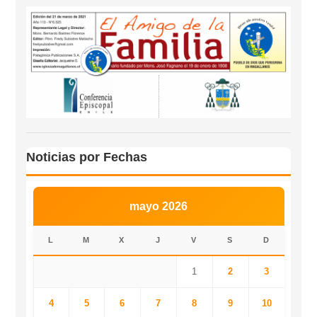
Noticias por Fechas
mayo 2026
L
M
X
J
V
S
D
1
2
3
4
5
6
7
8
9
10