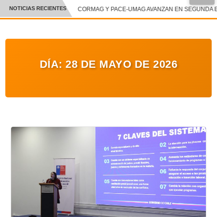
●
NOTICIAS RECIENTES
CORMAG Y PACE-UMAG AVANZAN EN SEGUNDA ET
CRÓNICA
✕
DEPORTES
DÍA:
28 DE MAYO DE 2026
ENTRETENIMIENTO Y CULTURA
POLICIAL
POLÍTICA
AUDIOS
VIDEOS
GALERIA DE FOTOS
APP MÓVIL