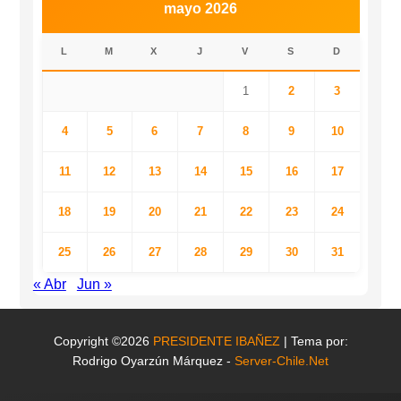
mayo 2026
L
M
X
J
V
S
D
1
2
3
4
5
6
7
8
9
10
11
12
13
14
15
16
17
18
19
20
21
22
23
24
25
26
27
28
29
30
31
« Abr
Jun »
Copyright ©2026
PRESIDENTE IBAÑEZ
| Tema por:
Rodrigo Oyarzún Márquez -
Server-Chile.Net