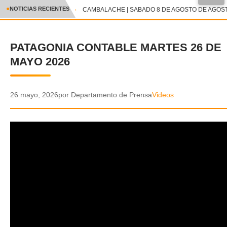
●
NOTICIAS RECIENTES
CAMBALACHE | SABADO 8 DE AGOSTO DE AGOSTO
CRÓNICA
PATAGONIA CONTABLE MARTES 26 DE
✕
DEPORTES
MAYO 2026
ENTRETENIMIENTO Y CULTURA
POLICIAL
26 mayo, 2026
por Departamento de Prensa
Videos
POLÍTICA
AUDIOS
VIDEOS
GALERIA DE FOTOS
APP MÓVIL