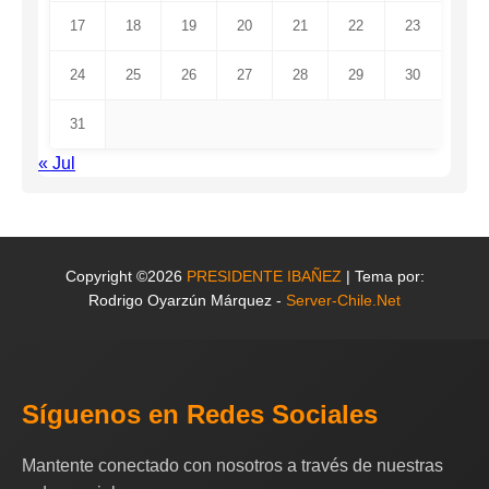
17
18
19
20
21
22
23
24
25
26
27
28
29
30
31
« Jul
Copyright ©2026
PRESIDENTE IBAÑEZ
| Tema por:
Rodrigo Oyarzún Márquez -
Server-Chile.Net
Síguenos en Redes Sociales
Mantente conectado con nosotros a través de nuestras