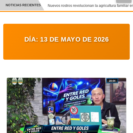
●
NOTICIAS RECIENTES
Nuevos rostros revolucionan la agricultura familiar en 
CRÓNICA
✕
DEPORTES
DÍA:
13 DE MAYO DE 2026
ENTRETENIMIENTO Y CULTURA
POLICIAL
POLÍTICA
AUDIOS
VIDEOS
GALERIA DE FOTOS
APP MÓVIL