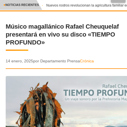
●
NOTICIAS RECIENTES
Nuevos rostros revolucionan la agricultura familiar en
CRÓNICA
Músico magallánico Rafael Cheuquelaf
✕
DEPORTES
presentará en vivo su disco «TIEMPO
ENTRETENIMIENTO Y CULTURA
PROFUNDO»
POLICIAL
14 enero, 2025
por Departamento Prensa
Crónica
POLÍTICA
AUDIOS
VIDEOS
GALERIA DE FOTOS
APP MÓVIL