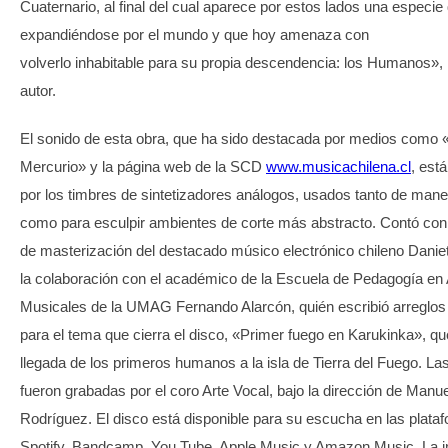
Cuaternario, al final del cual aparece por estos lados una especie
expandiéndose por el mundo y que hoy amenaza con
volverlo inhabitable para su propia descendencia: los Humanos», r
autor.
El sonido de esta obra, que ha sido destacada por medios como 
Mercurio» y la página web de la SCD
www.musicachilena.cl
, est
por los timbres de sintetizadores análogos, usados tanto de man
como para esculpir ambientes de corte más abstracto. Contó con 
de masterización del destacado músico electrónico chileno Danie
la colaboración con el académico de la Escuela de Pedagogía en 
Musicales de la UMAG Fernando Alarcón, quién escribió arreglos
para el tema que cierra el disco, «Primer fuego en Karukinka», qu
llegada de los primeros humanos a la isla de Tierra del Fuego. La
fueron grabadas por el coro Arte Vocal, bajo la dirección de Manue
Rodríguez. El disco está disponible para su escucha en las plata
Spotify, Bandcamp, You Tube, Apple Music y Amazon Music. La 