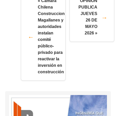
« Camara
OPINION
Chilena
PUBLICA
Construccion
JUEVES
Magallanes y
26 DE
autoridades
MAYO
instalan
2026 »
comité
público-
privado para
reactivar la
inversión en
construcción