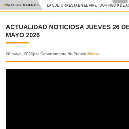
●
NOTICIAS RECIENTES
LA CULTURA ESTA EN EL AIRE | DOMINGO 9 DE A
CRÓNICA
ACTUALIDAD NOTICIOSA JUEVES 26 D
✕
DEPORTES
MAYO 2026
ENTRETENIMIENTO Y CULTURA
POLICIAL
28 mayo, 2026
por Departamento de Prensa
Videos
POLÍTICA
AUDIOS
VIDEOS
GALERIA DE FOTOS
APP MÓVIL