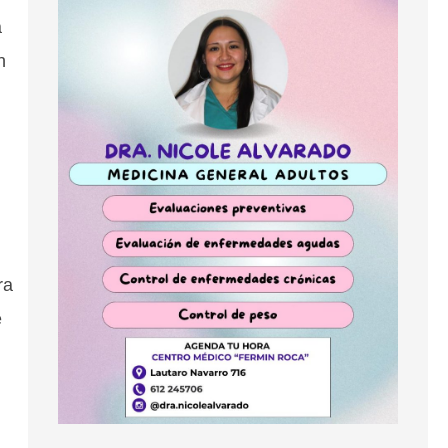
a
n
ra
e