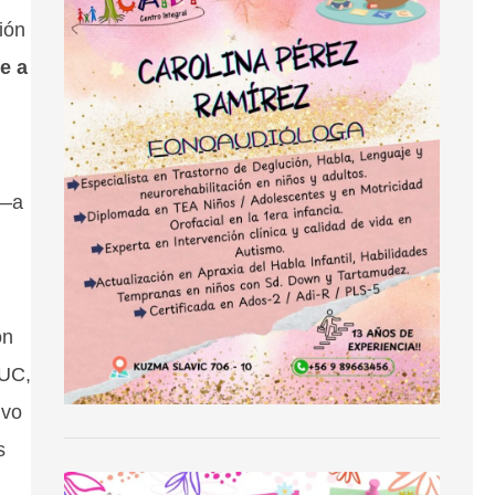
ión
e a
 —a
ón
 UC,
ivo
s