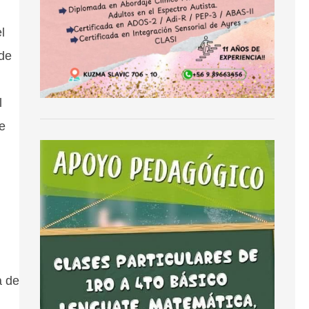
l
 de
l
e
a de