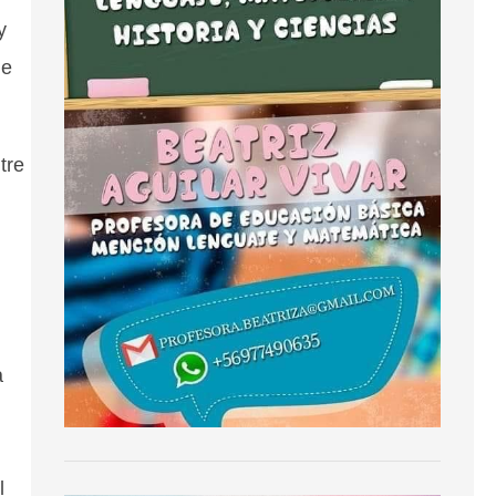
y
de
tre
a
l