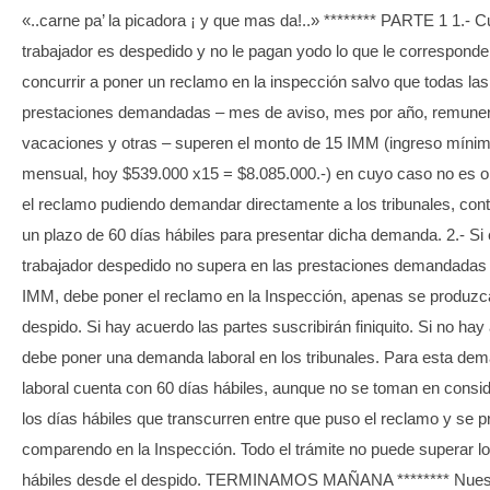
«..carne pa’ la picadora ¡ y que mas da!..» ******** PARTE 1 1.- 
TRANSPARENCIA
trabajador es despedido y no le pagan yodo lo que le corresponde
concurrir a poner un reclamo en la inspección salvo que todas las
prestaciones demandadas – mes de aviso, mes por año, remuner
vacaciones y otras – superen el monto de 15 IMM (ingreso míni
mensual, hoy $539.000 x15 = $8.085.000.-) en cuyo caso no es o
el reclamo pudiendo demandar directamente a los tribunales, con
un plazo de 60 días hábiles para presentar dicha demanda. 2.- Si 
trabajador despedido no supera en las prestaciones demandadas 
IMM, debe poner el reclamo en la Inspección, apenas se produzc
despido. Si hay acuerdo las partes suscribirán finiquito. Si no ha
debe poner una demanda laboral en los tribunales. Para esta de
laboral cuenta con 60 días hábiles, aunque no se toman en consi
los días hábiles que transcurren entre que puso el reclamo y se p
comparendo en la Inspección. Todo el trámite no puede superar lo
hábiles desde el despido. TERMINAMOS MAÑANA ******** Nues