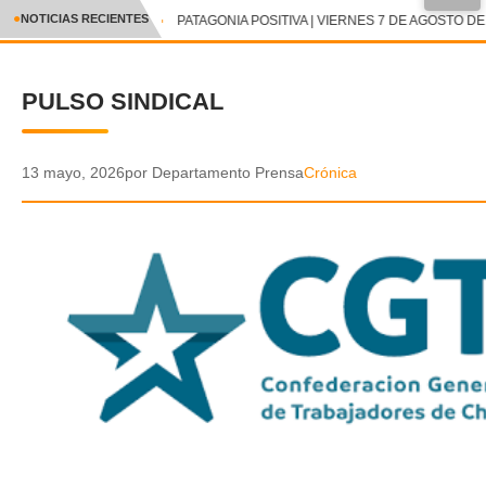
●
NOTICIAS RECIENTES
PATAGONIA POSITIVA | VIERNES 7 DE AGOSTO DE 
CRÓNICA
PULSO SINDICAL
✕
DEPORTES
ENTRETENIMIENTO Y CULTURA
13 mayo, 2026
por Departamento Prensa
Crónica
POLICIAL
POLÍTICA
AUDIOS
VIDEOS
GALERIA DE FOTOS
APP MÓVIL