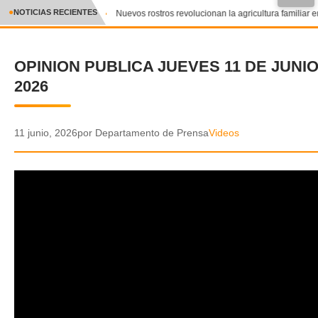
●
NOTICIAS RECIENTES
Nuevos rostros revolucionan la agricultura familiar e
CRÓNICA
OPINION PUBLICA JUEVES 11 DE JUNI
✕
DEPORTES
2026
ENTRETENIMIENTO Y CULTURA
POLICIAL
11 junio, 2026
por Departamento de Prensa
Videos
POLÍTICA
AUDIOS
VIDEOS
GALERIA DE FOTOS
APP MÓVIL