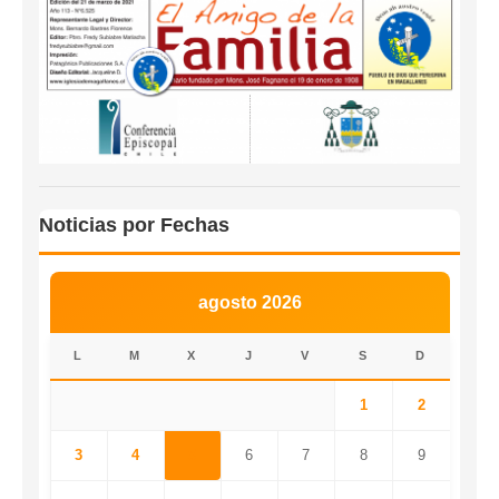
Noticias por Fechas
agosto 2026
L
M
X
J
V
S
D
1
2
3
4
5
6
7
8
9