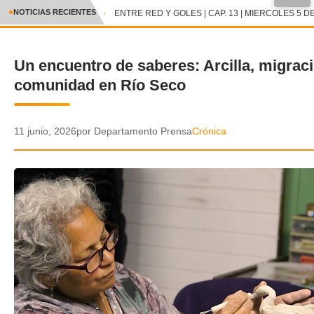
●
NOTICIAS RECIENTES
ENTRE RED Y GOLES | CAP. 13 | MIERCOLES 5 DE
CRÓNICA
Un encuentro de saberes: Arcilla, migrac
✕
DEPORTES
comunidad en Río Seco
ENTRETENIMIENTO Y CULTURA
POLICIAL
11 junio, 2026
por Departamento Prensa
Crónica
POLÍTICA
AUDIOS
VIDEOS
GALERIA DE FOTOS
APP MÓVIL