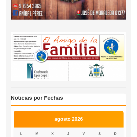
Noticias por Fechas
agosto 2026
L
M
X
J
V
S
D