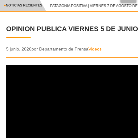
●
NOTICIAS RECIENTES
PATAGONIA POSITIVA | VIERNES 7 DE AGOSTO DE 
CRÓNICA
OPINION PUBLICA VIERNES 5 DE JUNIO
✕
DEPORTES
ENTRETENIMIENTO Y CULTURA
5 junio, 2026
por Departamento de Prensa
Videos
POLICIAL
POLÍTICA
AUDIOS
VIDEOS
GALERIA DE FOTOS
APP MÓVIL