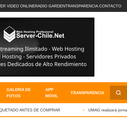
VER VIDEO ONLINE
RADIO GARDEN
TRANSPARENCIA.
CONTACTO
GALERIA DE
APP
TRANSPARENCIA
FOTOS
MÓVIL
✕
QUETADO ANTES DE COMPRAR
UMAG realizará jornada d