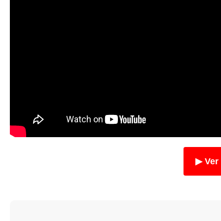
▶ Ver