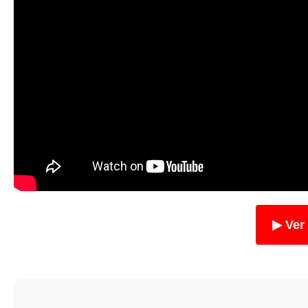
▶ Ver