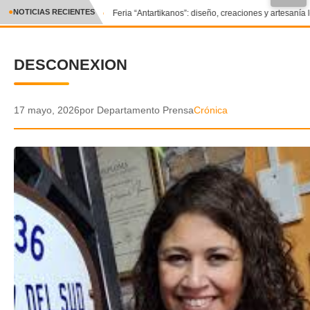
●
NOTICIAS RECIENTES
Feria “Antartikanos”: diseño, creaciones y artesanía 
CRÓNICA
DESCONEXION
✕
DEPORTES
ENTRETENIMIENTO Y CULTURA
17 mayo, 2026
por Departamento Prensa
Crónica
POLICIAL
POLÍTICA
AUDIOS
VIDEOS
GALERIA DE FOTOS
APP MÓVIL