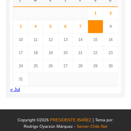
L
M
X
J
V
S
D
1
2
3
4
5
6
7
8
9
10
11
12
13
14
15
16
17
18
19
20
21
22
23
24
25
26
27
28
29
30
31
« Jul
Copyright ©2026
PRESIDENTE IBAÑEZ
| Tema por:
Rodrigo Oyarzún Márquez -
Server-Chile.Net