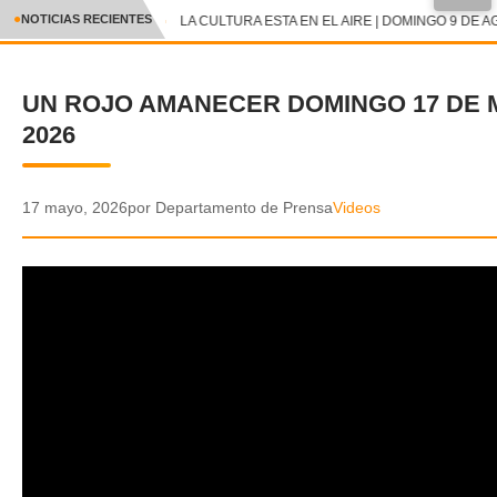
●
NOTICIAS RECIENTES
LA CULTURA ESTA EN EL AIRE | DOMINGO 9 DE A
CRÓNICA
UN ROJO AMANECER DOMINGO 17 DE 
✕
DEPORTES
2026
ENTRETENIMIENTO Y CULTURA
POLICIAL
17 mayo, 2026
por Departamento de Prensa
Videos
POLÍTICA
AUDIOS
VIDEOS
GALERIA DE FOTOS
APP MÓVIL