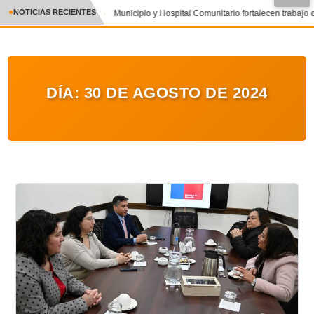
●
NOTICIAS RECIENTES
Municipio y Hospital Comunitario fortalecen trabajo 
CRÓNICA
✕
DEPORTES
DÍA:
30 DE AGOSTO DE 2024
ENTRETENIMIENTO Y CULTURA
POLICIAL
POLÍTICA
AUDIOS
VIDEOS
GALERIA DE FOTOS
APP MÓVIL