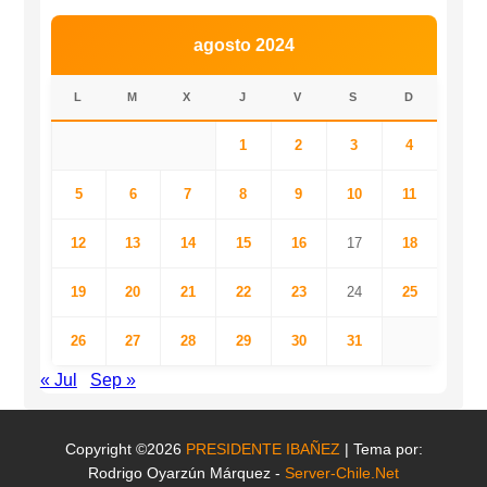
agosto 2024
L
M
X
J
V
S
D
1
2
3
4
5
6
7
8
9
10
11
12
13
14
15
16
17
18
19
20
21
22
23
24
25
26
27
28
29
30
31
« Jul
Sep »
Copyright ©2026
PRESIDENTE IBAÑEZ
| Tema por:
Rodrigo Oyarzún Márquez -
Server-Chile.Net