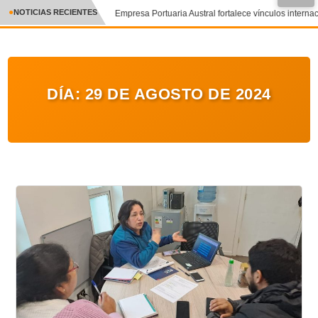
NOTICIAS RECIENTES
Empresa Portuaria Austral fortalece vínculos internaci
CRÓNICA
✕
DEPORTES
DÍA:
29 DE AGOSTO DE 2024
ENTRETENIMIENTO Y CULTURA
POLICIAL
POLÍTICA
AUDIOS
VIDEOS
GALERIA DE FOTOS
APP MÓVIL