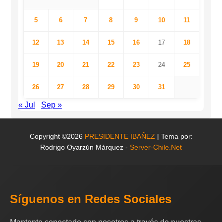
5
6
7
8
9
10
11
12
13
14
15
16
17
18
19
20
21
22
23
24
25
26
27
28
29
30
31
« Jul
Sep »
Copyright ©2026
PRESIDENTE IBAÑEZ
| Tema por:
Rodrigo Oyarzún Márquez -
Server-Chile.Net
Síguenos en Redes Sociales