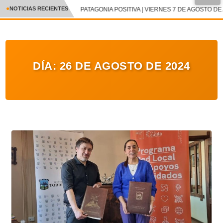
NOTICIAS RECIENTES
PATAGONIA POSITIVA | VIERNES 7 DE AGOSTO DE 
CRÓNICA
✕
DEPORTES
DÍA:
26 DE AGOSTO DE 2024
ENTRETENIMIENTO Y CULTURA
POLICIAL
POLÍTICA
AUDIOS
VIDEOS
GALERIA DE FOTOS
APP MÓVIL