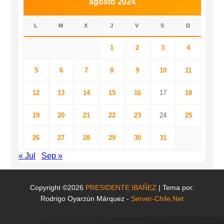
agosto 2024
L
M
X
J
V
S
D
1
2
3
4
5
6
7
8
9
10
11
12
13
14
15
16
17
18
19
20
21
22
23
24
25
26
27
28
29
30
31
« Jul
Sep »
Copyright ©2026
PRESIDENTE IBAÑEZ
| Tema por:
Rodrigo Oyarzún Márquez -
Server-Chile.Net