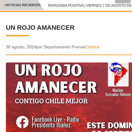
●
NOTICIAS RECIENTES
PATAGONIA POSITIVA | VIERNES 7 DE AGOSTO DE 
CRÓNICA
UN ROJO AMANECER
✕
DEPORTES
ENTRETENIMIENTO Y CULTURA
30 agosto, 2024
por Departamento Prensa
Crónica
POLICIAL
POLÍTICA
AUDIOS
VIDEOS
GALERIA DE FOTOS
APP MÓVIL