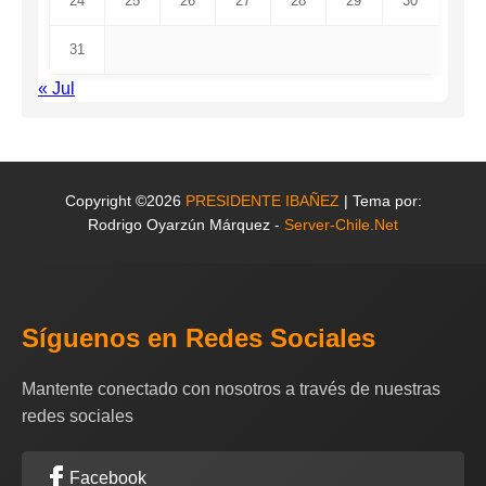
24
25
26
27
28
29
30
31
« Jul
Copyright ©2026
PRESIDENTE IBAÑEZ
| Tema por:
Rodrigo Oyarzún Márquez -
Server-Chile.Net
Síguenos en Redes Sociales
Mantente conectado con nosotros a través de nuestras
redes sociales
Facebook