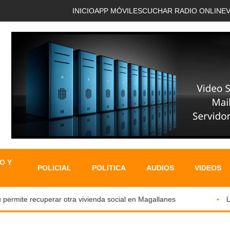
INICIO
APP MÓVIL
ESCUCHAR RADIO ONLINE
O Y
POLICIAL
POLÍTICA
AUDIOS
VIDEOS
ermite recuperar otra vivienda social en Magallanes
LOS