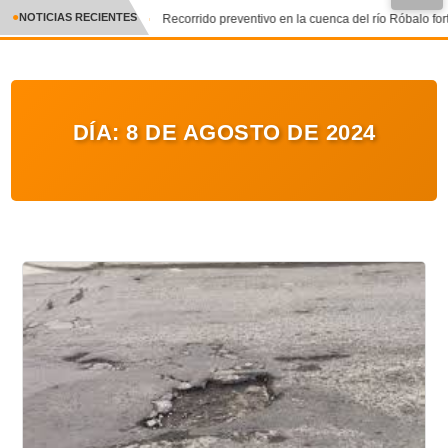
●
NOTICIAS RECIENTES
Recorrido preventivo en la cuenca del río Róbalo fort
CRÓNICA
✕
DEPORTES
DÍA:
8 DE AGOSTO DE 2024
ENTRETENIMIENTO Y CULTURA
POLICIAL
POLÍTICA
AUDIOS
VIDEOS
GALERIA DE FOTOS
APP MÓVIL