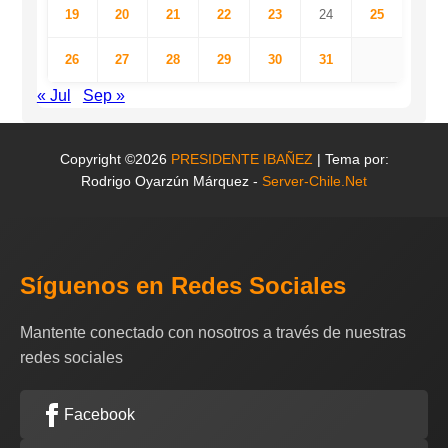
19
20
21
22
23
24
25
26
27
28
29
30
31
« Jul
Sep »
Copyright ©2026
PRESIDENTE IBAÑEZ
| Tema por:
Rodrigo Oyarzún Márquez -
Server-Chile.Net
Síguenos en Redes Sociales
Mantente conectado con nosotros a través de nuestras
redes sociales
Facebook