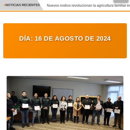
NOTICIAS RECIENTES
Nuevos rostros revolucionan la agricultura familiar en
CRÓNICA
✕
DEPORTES
DÍA:
16 DE AGOSTO DE 2024
ENTRETENIMIENTO Y CULTURA
POLICIAL
POLÍTICA
AUDIOS
VIDEOS
GALERIA DE FOTOS
APP MÓVIL