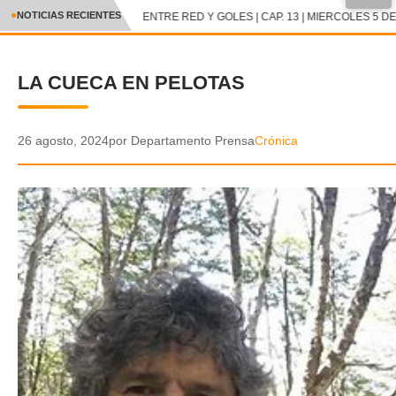
NOTICIAS RECIENTES
ENTRE RED Y GOLES | CAP. 13 | MIERCOLES 5 DE 
CRÓNICA
LA CUECA EN PELOTAS
✕
DEPORTES
ENTRETENIMIENTO Y CULTURA
26 agosto, 2024
por Departamento Prensa
Crónica
POLICIAL
POLÍTICA
AUDIOS
VIDEOS
GALERIA DE FOTOS
APP MÓVIL